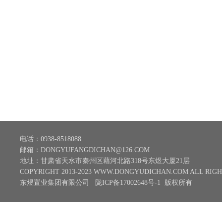
电话：0938-8518088
邮箱：
DONGYUFANGDICHAN
@126.COM
地址：甘肃省天水市秦州区藉河北路318号东煜大厦21层
COPYRIGHT 2013-2023 WWW.DONGYUDICHAN.COM ALL RIG
东煜置业集团有限公司
陇ICP备17002648号
-1
版权所有