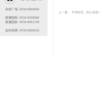
东煜
广场
0938-8888808
上一篇：
不负时光，匠心呈现！
观澜国际
0938-8498888
观澜国际
0938-8882198
金街
招商 0938-8888828