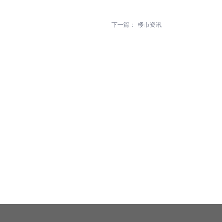
下一篇：
楼市资讯