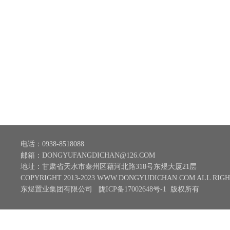
电话：0938-8518088
邮箱：
DONGYUFANGDICHAN
@126.COM
地址：甘肃省天水市秦州区藉河北路318号东煜大厦21层
COPYRIGHT 2013-2023 WWW.DONGYUDICHAN.COM ALL RIG
东煜置业集团有限公司
陇ICP备17002648号
-1
版权所有